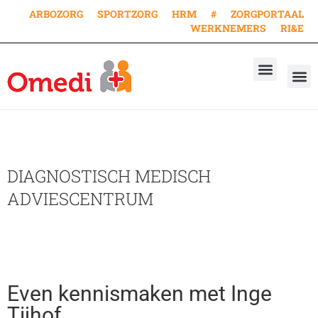
ARBOZORG
SPORTZORG
HRM
#
ZORGPORTAAL
WERKNEMERS
RI&E
AANVRAAG KEURING
AANVRAAG VACCINA
WERKEN BIJ
DIAGNOSTISCH MEDISCH
ADVIESCENTRUM
Even kennismaken met Inge
Tijhof