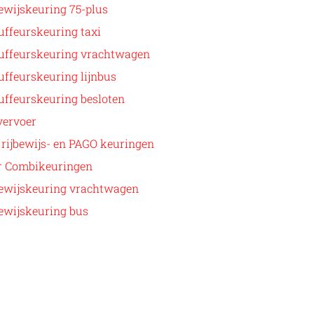
ewijskeuring 75-plus
ffeurskeuring taxi
uffeurskeuring vrachtwagen
ffeurskeuring lijnbus
uffeurskeuring besloten
vervoer
rijbewijs- en PAGO keuringen
r Combikeuringen
bewijskeuring vrachtwagen
ewijskeuring bus