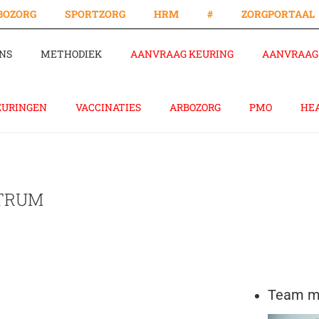
BOZORG
SPORTZORG
HRM
#
ZORGPORTAAL
NS
METHODIEK
AANVRAAG KEURING
AANVRAAG 
EURINGEN
VACCINATIES
ARBOZORG
PMO
HE
NTRUM
Team me