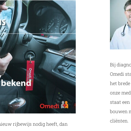
Bij diagn
Omedi sta
het brede
onze medi
staat een
bouwen m
cliënten.
ieuw rijbewijs nodig heeft, dan