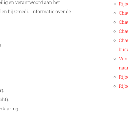
eilig en verantwoord aan het
Rijb
len bij Omedi. Informatie over de
Chau
Cha
Chau
Cha
.
bus
Van 
naa
Rij
Rijb
).
cht).
erklaring.