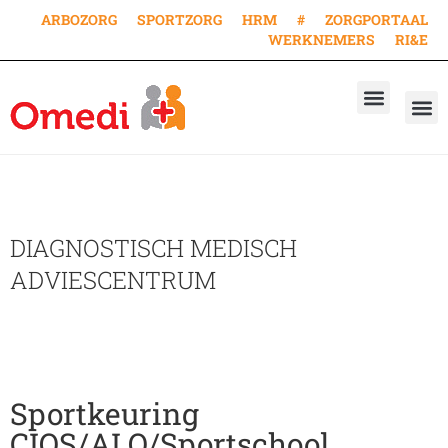
ARBOZORG
SPORTZORG
HRM
#
ZORGPORTAAL
WERKNEMERS
RI&E
AANVRAAG KEURING
AANVRAAG VACCINA
WERKEN BIJ
DIAGNOSTISCH MEDISCH
ADVIESCENTRUM
Sportkeuring
CIOS/ALO/Sportschool