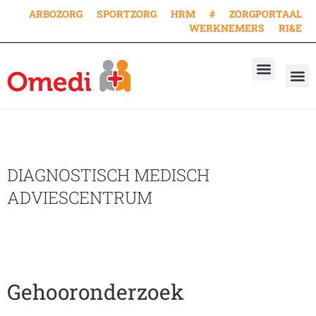
ARBOZORG
SPORTZORG
HRM
#
ZORGPORTAAL
WERKNEMERS
RI&E
AANVRAAG KEURING
AANVRAAG VACCINA
WERKEN BIJ
DIAGNOSTISCH MEDISCH
ADVIESCENTRUM
Gehooronderzoek