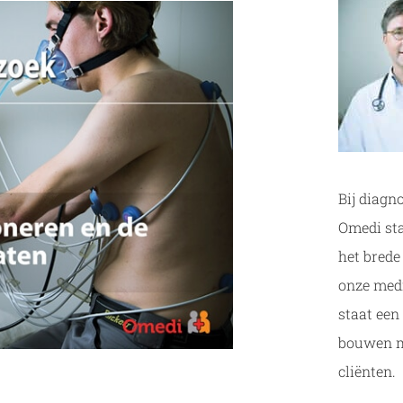
Bij diagn
Omedi sta
het brede
onze medi
staat een
bouwen m
cliënten.