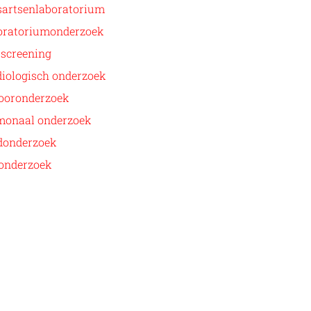
sartsenlaboratorium
oratoriumonderzoek
-screening
diologisch onderzoek
ooronderzoek
monaal onderzoek
donderzoek
onderzoek