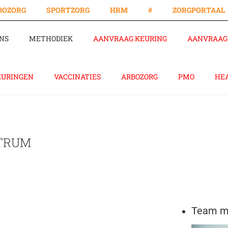
BOZORG
SPORTZORG
HRM
#
ZORGPORTAAL
NS
METHODIEK
AANVRAAG KEURING
AANVRAAG 
EURINGEN
VACCINATIES
ARBOZORG
PMO
HE
NTRUM
Team me