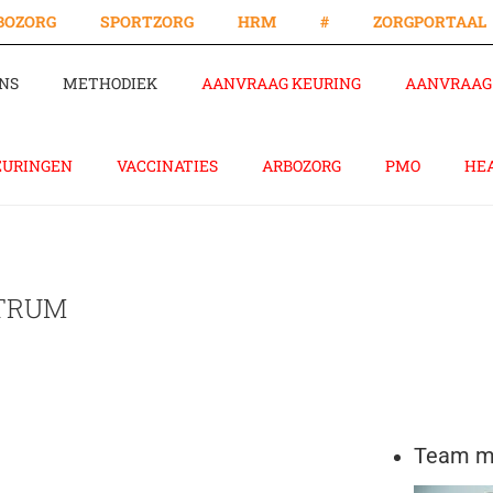
BOZORG
SPORTZORG
HRM
#
ZORGPORTAAL
NS
METHODIEK
AANVRAAG KEURING
AANVRAAG 
EURINGEN
VACCINATIES
ARBOZORG
PMO
HE
NTRUM
Team me