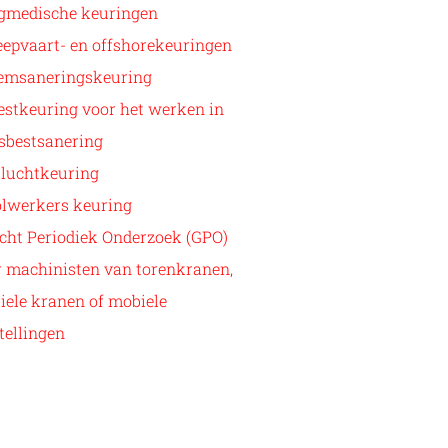
egmedische keuringen
epvaart- en offshorekeuringen
emsaneringskeuring
stkeuring voor het werken in
sbestsanering
sluchtkeuring
olwerkers keuring
cht Periodiek Onderzoek (GPO)
r machinisten van torenkranen,
ele kranen of mobiele
tellingen