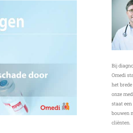
Bij diagn
Omedi sta
het brede
onze medi
staat een
bouwen m
cliënten.