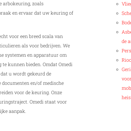
e arbokeuring, zoals
Vli
praak en ervaar dat uw keuring of
Sche
Bod
Asbe
cht voor een breed scala van
de a
ticulieren als voor bedrijven. We
Per
che systemen en apparatuur om
Rio
ng te kunnen bieden. Omdat Omedi
Geri
d dat u wordt gekeurd de
voo
ke documenten en/of medische
mobi
reiden voor de keuring. Onze
heis
ringstraject. Omedi staat voor
ijke aanpak.