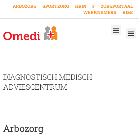
ARBOZORG
SPORTZORG
HRM
#
ZORGPORTAAL
WERKNEMERS
RI&E
AANVRAAG KEURING
AANVRAAG VACCINA
WERKEN BIJ
DIAGNOSTISCH MEDISCH
ADVIESCENTRUM
Arbozorg