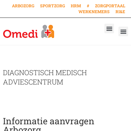
ARBOZORG
SPORTZORG
HRM
#
ZORGPORTAAL
WERKNEMERS
RI&E
AANVRAAG KEURING
AANVRAAG VACCINA
WERKEN BIJ
DIAGNOSTISCH MEDISCH
ADVIESCENTRUM
Informatie aanvragen
Arbozorg