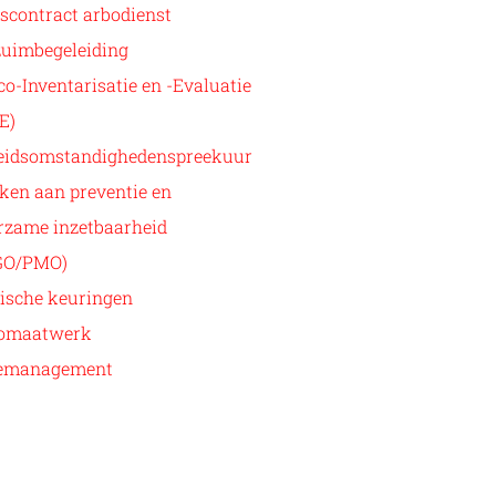
scontract arbodienst
zuimbegeleiding
co-Inventarisatie en -Evaluatie
E)
eidsomstandighedenspreekuur
ken aan preventie en
rzame inzetbaarheid
GO/PMO)
ische keuringen
omaatwerk
emanagement