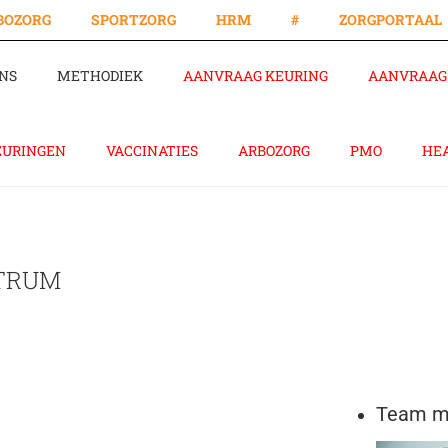
BOZORG
SPORTZORG
HRM
#
ZORGPORTAAL
NS
METHODIEK
AANVRAAG KEURING
AANVRAAG 
EURINGEN
VACCINATIES
ARBOZORG
PMO
HE
NTRUM
Team me