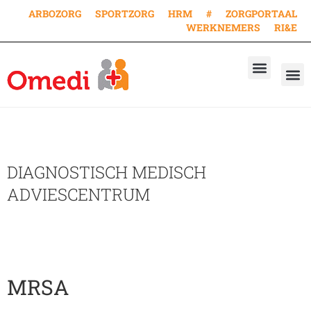
ARBOZORG
SPORTZORG
HRM
#
ZORGPORTAAL
WERKNEMERS
RI&E
AANVRAAG KEURING
AANVRAAG VACCINA
WERKEN BIJ
DIAGNOSTISCH MEDISCH
ADVIESCENTRUM
MRSA