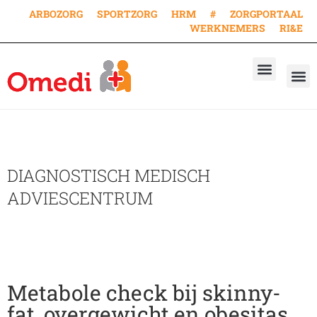
ARBOZORG
SPORTZORG
HRM
#
ZORGPORTAAL
WERKNEMERS
RI&E
AANVRAAG KEURING
AANVRAAG VACCINA
WERKEN BIJ
DIAGNOSTISCH MEDISCH
ADVIESCENTRUM
Metabole check bij skinny-
fat, overgewicht en obesitas